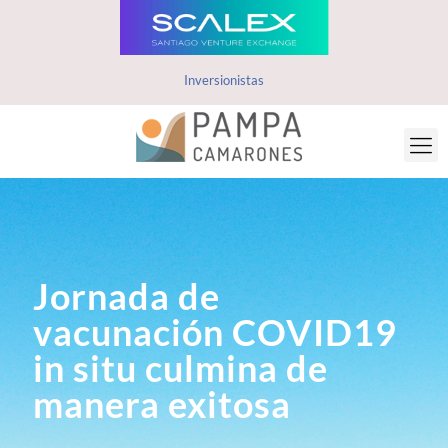
Inversionistas
Jornada de
vacunación COVID19
in situ culmina de
manera exitosa