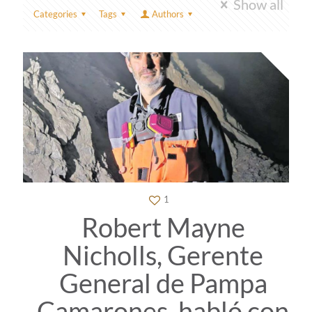
Show all
Categories
Tags
Authors
1
Robert Mayne
Nicholls, Gerente
General de Pampa
Camarones, habló con