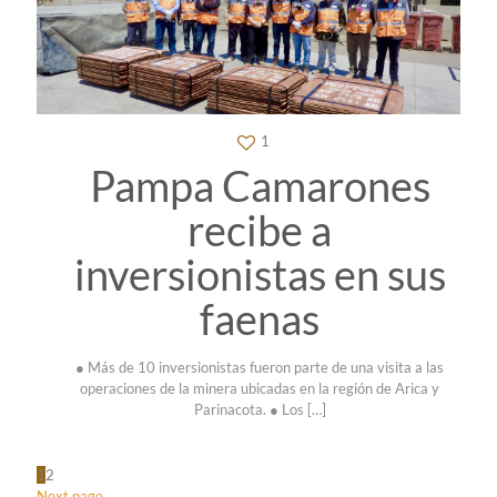
1
Pampa Camarones
recibe a
inversionistas en sus
faenas
● Más de 10 inversionistas fueron parte de una visita a las
operaciones de la minera ubicadas en la región de Arica y
Parinacota. ● Los
[…]
1
2
Next page