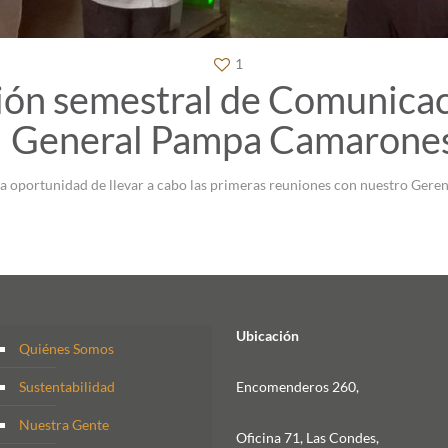
1
ión semestral de Comunica
General Pampa Camarone
a oportunidad de llevar a cabo las primeras reuniones con nuestro Geren
Ubicación
Quiénes Somos
Sustentabilidad
Encomenderos 260,
Nuestra Gente
Oficina 71, Las Condes,