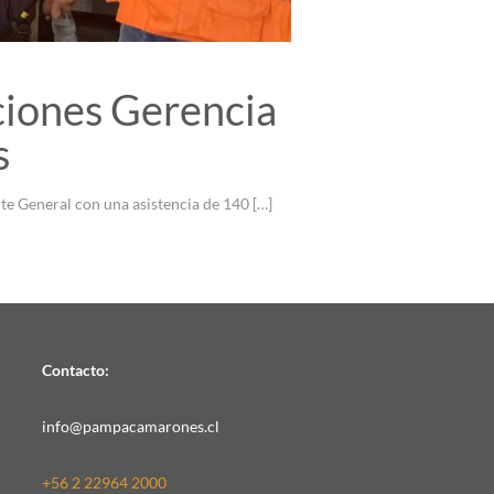
ciones Gerencia
s
te General con una asistencia de 140
[…]
Contacto:
info@pampacamarones.cl
+56 2 22964 2000