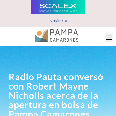
Inversionistas
Radio Pauta conversó
con Robert Mayne
Nicholls acerca de la
apertura en bolsa de
Pampa Camarones