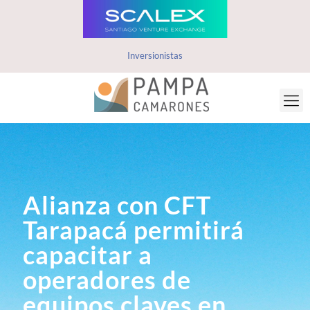
Inversionistas
Alianza con CFT
Tarapacá permitirá
capacitar a
operadores de
equipos claves en