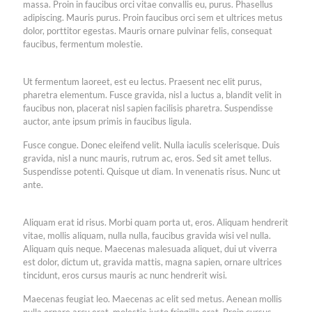
massa. Proin in faucibus orci vitae convallis eu, purus. Phasellus
adipiscing. Mauris purus. Proin faucibus orci sem et ultrices metus
dolor, porttitor egestas. Mauris ornare pulvinar felis, consequat
faucibus, fermentum molestie.
Ut fermentum laoreet, est eu lectus. Praesent nec elit purus,
pharetra elementum. Fusce gravida, nisl a luctus a, blandit velit in
faucibus non, placerat nisl sapien facilisis pharetra. Suspendisse
auctor, ante ipsum primis in faucibus ligula.
Fusce congue. Donec eleifend velit. Nulla iaculis scelerisque. Duis
gravida, nisl a nunc mauris, rutrum ac, eros. Sed sit amet tellus.
Suspendisse potenti. Quisque ut diam. In venenatis risus. Nunc ut
ante.
Aliquam erat id risus. Morbi quam porta ut, eros. Aliquam hendrerit
vitae, mollis aliquam, nulla nulla, faucibus gravida wisi vel nulla.
Aliquam quis neque. Maecenas malesuada aliquet, dui ut viverra
est dolor, dictum ut, gravida mattis, magna sapien, ornare ultrices
tincidunt, eros cursus mauris ac nunc hendrerit wisi.
Maecenas feugiat leo. Maecenas ac elit sed metus. Aenean mollis