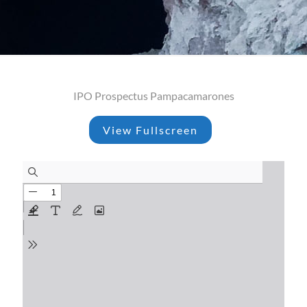
IPO Prospectus Pampacamarones
View Fullscreen